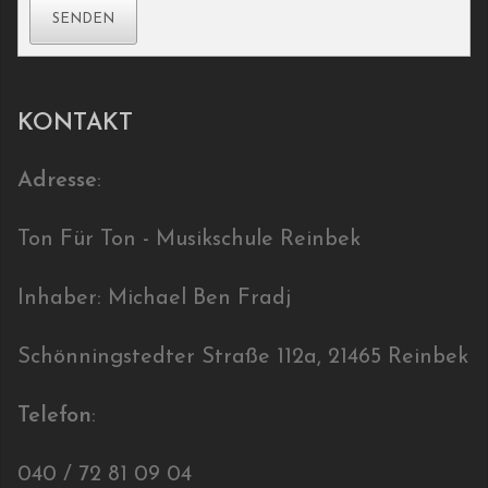
KONTAKT
Adresse
:
Ton Für Ton - Musikschule Reinbek
Inhaber: Michael Ben Fradj
Schönningstedter Straße 112a, 21465 Reinbek
Telefon
:
040 / 72 81 09 04